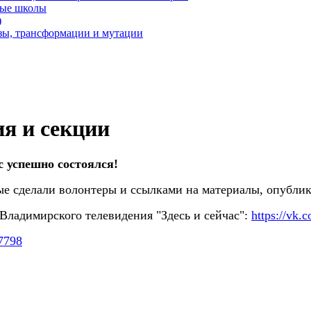
ные школы
)
озы, трансформации и мутации
ия и секции
с успешно состоялся!
ые сделали волонтеры и ссылками на материалы, опубл
ладимирского телевидения "Здесь и сейчас":
https://vk
7798