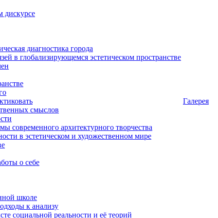
м дискурсе
ическая диагностика города
зей в глобализирующемся эстетическом пространстве
мен
ранстве
го
актиковать
Галерея
ственных смыслов
ости
мы современного архитектурного творчества
ости в эстетическом и художественном мире
ве
аботы о себе
нной школе
подходы к анализу
ксте социальной реальности и её теорий