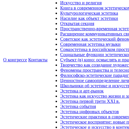
Искусство и религия
Книга в современном эстетическо
Культурологическая эстетика
Насилие как объект эстетики
Открытая секция
Пространственно-временная эстет
Расширение коммуникативных свя
Советское как эстетический фено
Современная эстетика музыки
Сомаэстетика в российском прост
Социальные функции эстетическо
О конгрессе
Контакты
Субъект (в) кино: осмыслять и пр
Творчество как созидание художе
Феномены пространства и телесн
Философско-эстетические парадиг
Ценностное самоопределение личн
Школьники об эстетике и искусст
Эстетика и арт-рынок
Эстетика как искусство жизни и з
Эстетика первой трети XXI в.
Эстетика события
Эстетика цифровых объектов
Эстетические практики в совреме
Эстетическое восприятие: новые 
Эстетическое и искусство в конте