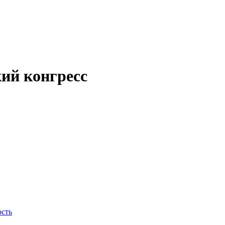
кий конгресс
ость