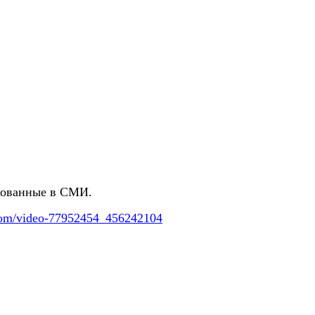
икованные в СМИ.
.com/video-77952454_
456242104