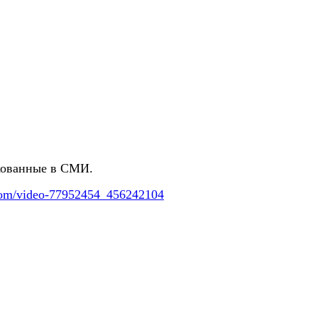
икованные в СМИ.
.com/video-77952454_
456242104