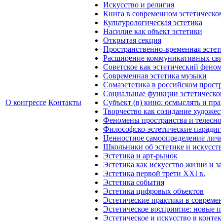
Искусство и религия
Книга в современном эстетическо
Культурологическая эстетика
Насилие как объект эстетики
Открытая секция
Пространственно-временная эстет
Расширение коммуникативных свя
Советское как эстетический фено
Современная эстетика музыки
Сомаэстетика в российском прост
Социальные функции эстетическо
О конгрессе
Контакты
Субъект (в) кино: осмыслять и пр
Творчество как созидание художе
Феномены пространства и телесн
Философско-эстетические парадиг
Ценностное самоопределение личн
Школьники об эстетике и искусст
Эстетика и арт-рынок
Эстетика как искусство жизни и з
Эстетика первой трети XXI в.
Эстетика события
Эстетика цифровых объектов
Эстетические практики в совреме
Эстетическое восприятие: новые 
Эстетическое и искусство в конте