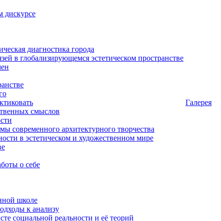
м дискурсе
ическая диагностика города
зей в глобализирующемся эстетическом пространстве
мен
ранстве
го
актиковать
Галерея
ственных смыслов
ости
мы современного архитектурного творчества
ости в эстетическом и художественном мире
ве
аботы о себе
нной школе
подходы к анализу
ксте социальной реальности и её теорий