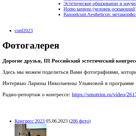
Эстетическое образование и науч
Homo tangens (человек осязающий
Panopticum Aestheticon: метаморф
conf2023
Фотогалерея
Дорогие друзья, III Российский эстетический конгрес
Здесь мы можем поделиться Вами фотографиями, котор
Интервью Ларины Николаевны Ульяновой в программе В
Радио-репортаж о конгрессе:
https://smotrim.ru/video/
261
Конгресс 2023
05.06.2023
(
206 фото
)