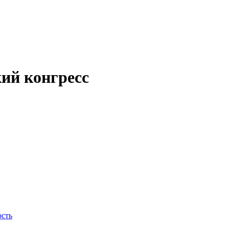
кий конгресс
ость