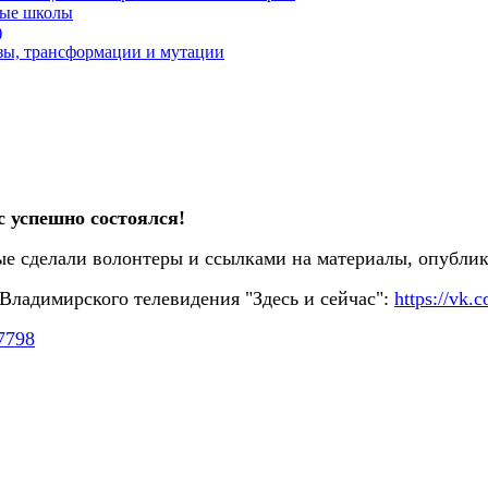
ные школы
)
озы, трансформации и мутации
с успешно состоялся!
ые сделали волонтеры и ссылками на материалы, опубл
ладимирского телевидения "Здесь и сейчас":
https://vk
7798