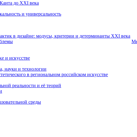
 Канта до XXI века
икальность и универсальность
рактик в дизайне: модусы, критерии и детерминанты XXI века
облемы
Ме
е и искусстве
а, науки и технологии
стетического в региональном российском искусстве
льной реальности и её теорий
и
разовательной среды