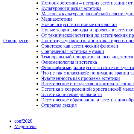
История эстетики – история эстетизации: от
Культурологическая эстетика
Массовая культура в российской версии: ун
Медиаэстетика
Новое искусство и новые онтологии
Новые теории, методы и проекты в эстетике
От технической эстетики до эстетических п
О конгрессе
Постструктуралистская эстетика: идеи и пр
Советское как эстетический феномен
Современная эстетика музыки
Темпоральный поворот в философии, эстетик
Феноменология и эстетика
Философия медиаискусства: синтез искусств
Что не так с классикой: понимание границ э
Чувственность как проблема эстетики
Эстетическое и искусство в контексте социа
Эстетика в современной христианской мысл
Эстетика интермедиальности
Эстетическое образование и эстетизация об
Открытая секция
conf2020
Медиатека