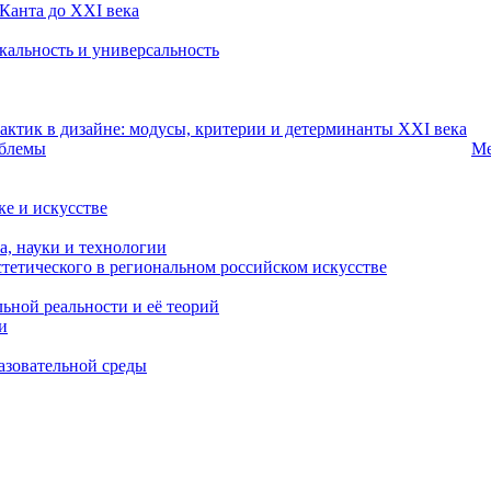
 Канта до XXI века
икальность и универсальность
рактик в дизайне: модусы, критерии и детерминанты XXI века
облемы
Ме
е и искусстве
а, науки и технологии
стетического в региональном российском искусстве
льной реальности и её теорий
и
разовательной среды