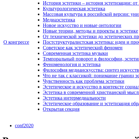
История эстетики – история эстетизации: от
Культурологическая эстетика
Массовая культура в российской версии: ун
Медиаэстетика
Новое искусство и новые онтологии
Новые теории, методы и проекты в эстетике
От технической эстетики до эстетических п
О конгрессе
Постструктуралистская эстетика: идеи и пр
Советское как эстетический феномен
Современная эстетика музыки
Темпоральный поворот в философии, эстетик
Феноменология и эстетика
Философия медиаискусства: синтез искусств
Что не так с классикой: понимание границ э
Чувственность как проблема эстетики
Эстетическое и искусство в контексте социа
Эстетика в современной христианской мысл
Эстетика интермедиальности
Эстетическое образование и эстетизация об
Открытая секция
conf2020