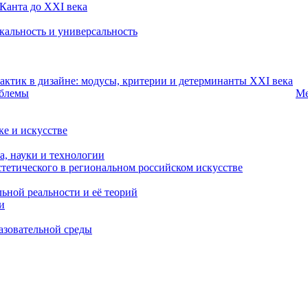
 Канта до XXI века
икальность и универсальность
рактик в дизайне: модусы, критерии и детерминанты XXI века
облемы
Ме
е и искусстве
а, науки и технологии
стетического в региональном российском искусстве
льной реальности и её теорий
и
разовательной среды