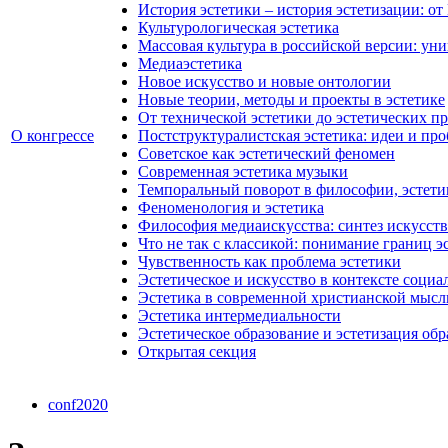
История эстетики – история эстетизации: от
Культурологическая эстетика
Массовая культура в российской версии: ун
Медиаэстетика
Новое искусство и новые онтологии
Новые теории, методы и проекты в эстетике
От технической эстетики до эстетических п
О конгрессе
Постструктуралистская эстетика: идеи и пр
Советское как эстетический феномен
Современная эстетика музыки
Темпоральный поворот в философии, эстетик
Феноменология и эстетика
Философия медиаискусства: синтез искусств
Что не так с классикой: понимание границ э
Чувственность как проблема эстетики
Эстетическое и искусство в контексте социа
Эстетика в современной христианской мысл
Эстетика интермедиальности
Эстетическое образование и эстетизация об
Открытая секция
conf2020